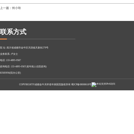
上一篇：何小玲
联系方式
院 址: 四川省成都市金牛区天回镇天新街279号
业务联系: 卢女士
电话: 133-4895-0587
咨询电话: 133-4895-0587(老年病人住院咨询)
83585956(院办公室)
COPYRIGHT©成都金牛关怀老年病医院版权所有
蜀ICP备08008618号