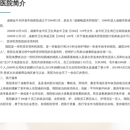
医院简介
成都金牛关怀老年病医院成立于1994年3月，原名为 “成都晚霞关怀医院”。1996年进入成都市医保
院。
2006年10月10日，成都市金牛区卫生局金牛卫发【2006】118号文件，金牛区卫生局已注销
2006年12月1日，成都市卫生局成卫医【2006】106号《关于颁发成都关怀医院医疗机构执业
一、 坚持民营医院的非营利性
我院是一所民营非营利性医院。是一所集医疗和24小时全程护理的一所老年病专科医院。建院20年
人”。医院在发展过程中始终坚持医院的非盈利性，把维护人民群众健康权益放在第一位。
医院免费收治过一些经济特别困难的残疾人及鳏寡孤独老人及派出所送来的受伤流浪人员和社会送来无
在“汶川”大地震发生后，医院共捐资捐款14万元，员工自觉捐款1.65万元、大米30吨、毛巾被1
个人;2009年台湾风灾捐赠10万余元;2013年捐赠50余万元在阿坝州黑水县援建丁寨小学，2014年9月已
升;曾多次在成都周边地区参与义诊。医院为社会尽了一份自己的责任。
二、医疗服务
医院承担了成都市各区、县及省内部分地区如：攀枝花、阿坝州、雅安等地区老年病员的收治任务，
上有效的缓解了老年病人住院难的问题。我院收治的病员特点：高龄：平均年龄约80岁，最高年龄105
杂等集多病于一身或多个合并症的，我院收治的大多数是很危重的病员。而且多数家庭经济条件差，
医院解决了300多个员工的就业问题。全院有医、护、后勤员工两百余人、护理员近一百人。我院
办院宗旨，勇于担当社会责任。加强医院管理，把医疗质量，医疗安全作为医院的生命线。坚持规范