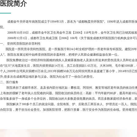
医院简介
成都金牛关怀老年病医院成立于1994年3月，原名为 “成都晚霞关怀医院”。1996年进入成都市医保
院。
2006年10月10日，成都市金牛区卫生局金牛卫发【2006】118号文件，金牛区卫生局已注销
2006年12月1日，成都市卫生局成卫医【2006】106号《关于颁发成都关怀医院医疗机构执业
一、 坚持民营医院的非营利性
我院是一所民营非营利性医院。是一所集医疗和24小时全程护理的一所老年病专科医院。建院20年
人”。医院在发展过程中始终坚持医院的非盈利性，把维护人民群众健康权益放在第一位。
医院免费收治过一些经济特别困难的残疾人及鳏寡孤独老人及派出所送来的受伤流浪人员和社会送来无
在“汶川”大地震发生后，医院共捐资捐款14万元，员工自觉捐款1.65万元、大米30吨、毛巾被1
个人;2009年台湾风灾捐赠10万余元;2013年捐赠50余万元在阿坝州黑水县援建丁寨小学，2014年9月已
升;曾多次在成都周边地区参与义诊。医院为社会尽了一份自己的责任。
二、医疗服务
医院承担了成都市各区、县及省内部分地区如：攀枝花、阿坝州、雅安等地区老年病员的收治任务，
上有效的缓解了老年病人住院难的问题。我院收治的病员特点：高龄：平均年龄约80岁，最高年龄105
杂等集多病于一身或多个合并症的，我院收治的大多数是很危重的病员。而且多数家庭经济条件差，
医院解决了300多个员工的就业问题。全院有医、护、后勤员工两百余人、护理员近一百人。我院
办院宗旨，勇于担当社会责任。加强医院管理，把医疗质量，医疗安全作为医院的生命线。坚持规范